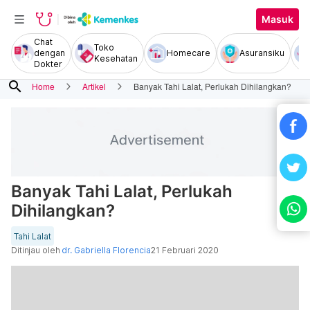
Masuk
Chat
Toko
dengan
Homecare
Asuransiku
Kesehatan
Dokter
search
Home
Artikel
Banyak Tahi Lalat, Perlukah Dihilangkan?
Banyak Tahi Lalat, Perlukah
Dihilangkan?
Tahi Lalat
Ditinjau oleh
dr. Gabriella Florencia
21 Februari 2020