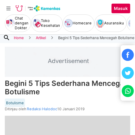
Masuk
Chat
Toko
dengan
Homecare
Asuransiku
Kesehatan
Dokter
search
Home
Artikel
Begini 5 Tips Sederhana Mencegah Botulisme
Begini 5 Tips Sederhana Mencegah
Botulisme
Botulisme
Ditinjau oleh
Redaksi Halodoc
10 Januari 2019