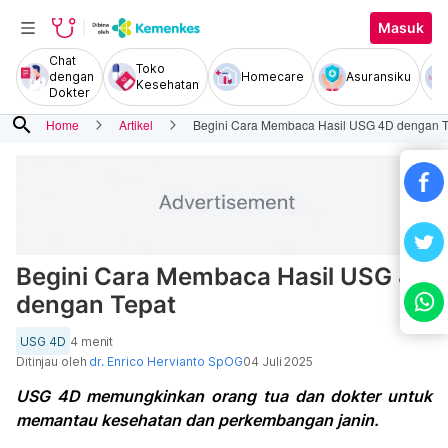
Masuk
Chat
Toko
dengan
Homecare
Asuransiku
Kesehatan
Dokter
search
Home
Artikel
Begini Cara Membaca Hasil USG 4D dengan T
Begini Cara Membaca Hasil USG 4D
dengan Tepat
USG 4D
4 menit
Ditinjau oleh
dr. Enrico Hervianto SpOG
04 Juli 2025
USG 4D memungkinkan orang tua dan dokter untuk
memantau kesehatan dan perkembangan janin.