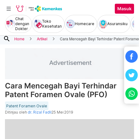
Masuk
Chat
Toko
dengan
Homecare
Asuransiku
Kesehatan
Dokter
search
Home
Artikel
Cara Mencegah Bayi Terhindar Patent Forame
Cara Mencegah Bayi Terhindar
Patent Foramen Ovale (PFO)
Patent Foramen Ovale
Ditinjau oleh
dr. Rizal Fadli
25 Mei 2019