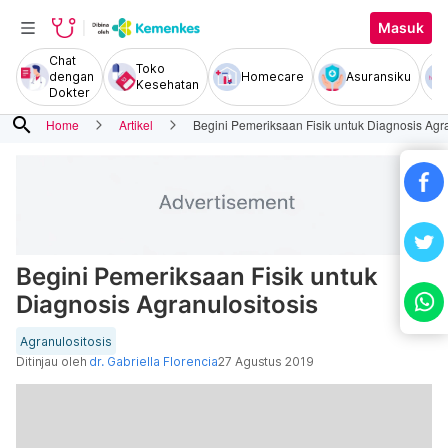
Masuk
Chat
Toko
dengan
Homecare
Asuransiku
Kesehatan
Dokter
search
Home
Artikel
Begini Pemeriksaan Fisik untuk Diagnosis Agra
Begini Pemeriksaan Fisik untuk
Diagnosis Agranulositosis
Agranulositosis
Ditinjau oleh
dr. Gabriella Florencia
27 Agustus 2019