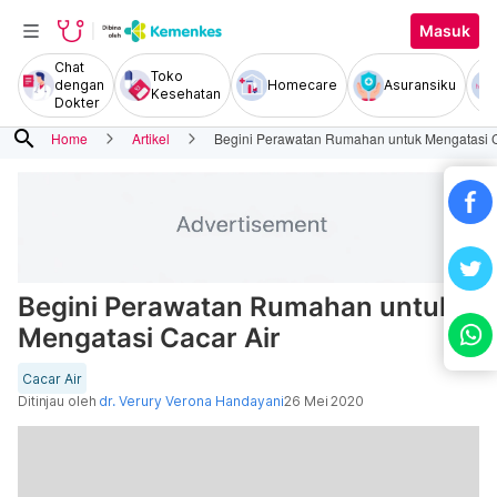
Masuk
Chat
Toko
dengan
Homecare
Asuransiku
Kesehatan
Dokter
search
Home
Artikel
Begini Perawatan Rumahan untuk Mengatasi C
Begini Perawatan Rumahan untuk
Mengatasi Cacar Air
Cacar Air
Ditinjau oleh
dr. Verury Verona Handayani
26 Mei 2020