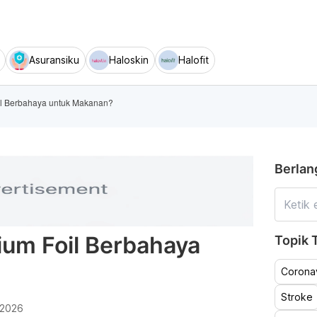
Asuransiku
Haloskin
Halofit
il Berbahaya untuk Makanan?
Berlan
um Foil Berbahaya
Topik T
Coronav
Stroke
 2026