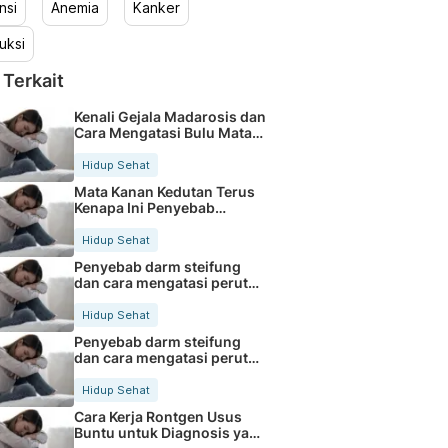
nsi
Anemia
Kanker
uksi
 Terkait
Kenali Gejala Madarosis dan
Cara Mengatasi Bulu Mata
Rontok
Hidup Sehat
Mata Kanan Kedutan Terus
Kenapa Ini Penyebab
Medisnya
Hidup Sehat
Penyebab darm steifung
dan cara mengatasi perut
kaku secara alami
Hidup Sehat
Penyebab darm steifung
dan cara mengatasi perut
kaku secara alami
Hidup Sehat
Cara Kerja Rontgen Usus
Buntu untuk Diagnosis yang