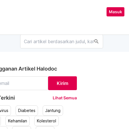
Masuk
search
gganan Artikel Halodoc
Kirim
erkini
Lihat Semua
irus
Diabetes
Jantung
Kehamilan
Kolesterol