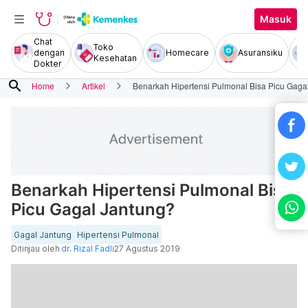
Masuk
Chat
Toko
dengan
Homecare
Asuransiku
Kesehatan
Dokter
search
Home
Artikel
Benarkah Hipertensi Pulmonal Bisa Picu Gaga
Benarkah Hipertensi Pulmonal Bisa
Picu Gagal Jantung?
Gagal Jantung
Hipertensi Pulmonal
Ditinjau oleh
dr. Rizal Fadli
27 Agustus 2019