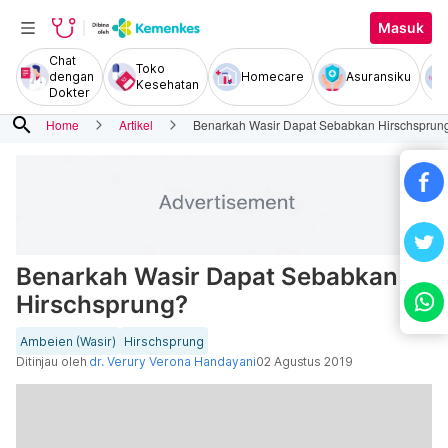
Masuk
Chat
Toko
dengan
Homecare
Asuransiku
Kesehatan
Dokter
search
Home
Artikel
Benarkah Wasir Dapat Sebabkan Hirschsprun
Benarkah Wasir Dapat Sebabkan
Hirschsprung?
Ambeien (Wasir)
Hirschsprung
Ditinjau oleh
dr. Verury Verona Handayani
02 Agustus 2019