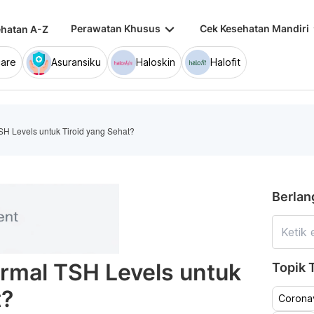
keyboard_arrow_down
keybo
Perawatan Khusus
Cek Kesehatan Mandiri
hatan A-Z
are
Asuransiku
Haloskin
Halofit
H Levels untuk Tiroid yang Sehat?
Berlan
rmal TSH Levels untuk
Topik T
t?
Coronav