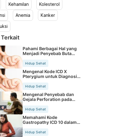
Kehamilan
Kolesterol
nsi
Anemia
Kanker
uksi
 Terkait
Pahami Berbagai Hal yang
Menjadi Penyebab Buta
Warna
Hidup Sehat
Mengenal Kode ICD X
Pterygium untuk Diagnosis
Mata
Hidup Sehat
Mengenal Penyebab dan
Gejala Perforation pada
Tubuh
Hidup Sehat
Memahami Kode
Gastropathy ICD 10 dalam
Rekam Medis Pasien
Hidup Sehat