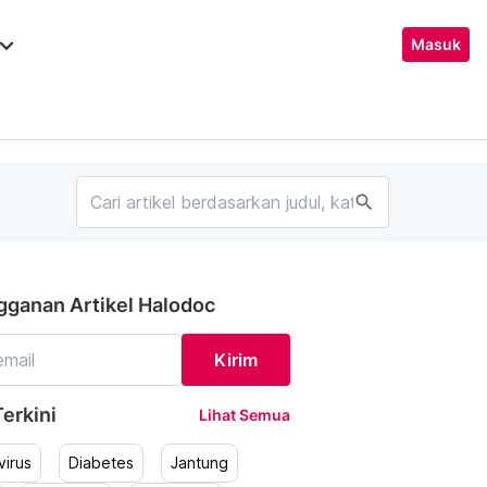
ard_arrow_down
Masuk
search
gganan Artikel Halodoc
Kirim
erkini
Lihat Semua
irus
Diabetes
Jantung