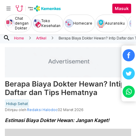
Masuk
Chat
Toko
dengan
Homecare
Asuransiku
Kesehatan
Dokter
search
Home
Artikel
Berapa Biaya Dokter Hewan? Intip Daftar dan
Berapa Biaya Dokter Hewan? Intip
Daftar dan Tips Hematnya
Hidup Sehat
Ditinjau oleh
Redaksi Halodoc
02 Maret 2026
Estimasi Biaya Dokter Hewan: Jangan Kaget!