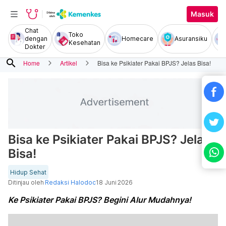
Masuk
Chat
Toko
dengan
Homecare
Asuransiku
Kesehatan
Dokter
search
Home
Artikel
Bisa ke Psikiater Pakai BPJS? Jelas Bisa!
Bisa ke Psikiater Pakai BPJS? Jelas
Bisa!
Hidup Sehat
Ditinjau oleh
Redaksi Halodoc
18 Juni 2026
Ke Psikiater Pakai BPJS? Begini Alur Mudahnya!