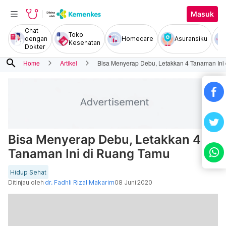
Masuk
Chat
Toko
dengan
Homecare
Asuransiku
Kesehatan
Dokter
search
Home
Artikel
Bisa Menyerap Debu, Letakkan 4 Tanaman Ini
Bisa Menyerap Debu, Letakkan 4
Tanaman Ini di Ruang Tamu
Hidup Sehat
Ditinjau oleh
dr. Fadhli Rizal Makarim
08 Juni 2020