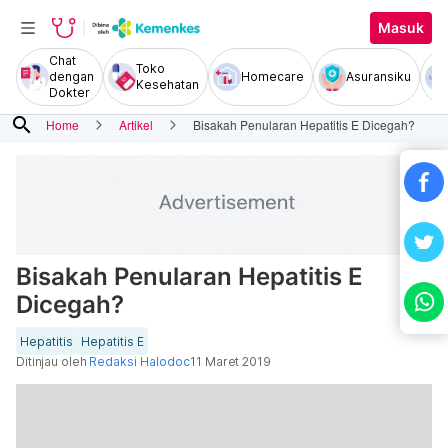
Masuk
Chat
Toko
dengan
Homecare
Asuransiku
Kesehatan
Dokter
search
Home
Artikel
Bisakah Penularan Hepatitis E Dicegah?
Bisakah Penularan Hepatitis E
Dicegah?
Hepatitis
Hepatitis E
Ditinjau oleh
Redaksi Halodoc
11 Maret 2019