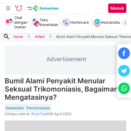
Masuk
Chat
Toko
dengan
Homecare
Asuransiku
Kesehatan
Dokter
search
Home
Artikel
Bumil Alami Penyakit Menular Seksual Trikom
Bumil Alami Penyakit Menular
Seksual Trikomoniasis, Bagaimana
Mengatasinya?
Kehamilan
Trikomoniasis
Ditinjau oleh
dr. Rizal Fadli
08 April 2020