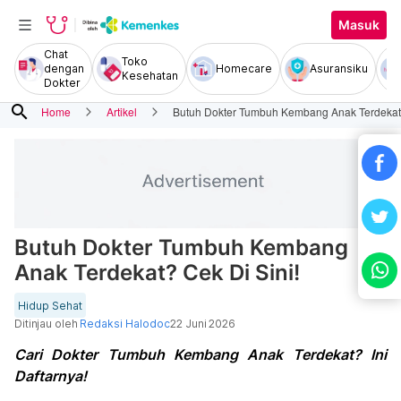
Masuk
Chat
Toko
dengan
Homecare
Asuransiku
Kesehatan
Dokter
search
Home
Artikel
Butuh Dokter Tumbuh Kembang Anak Terdekat?
Butuh Dokter Tumbuh Kembang
Anak Terdekat? Cek Di Sini!
Hidup Sehat
Ditinjau oleh
Redaksi Halodoc
22 Juni 2026
Cari Dokter Tumbuh Kembang Anak Terdekat? Ini
Daftarnya!