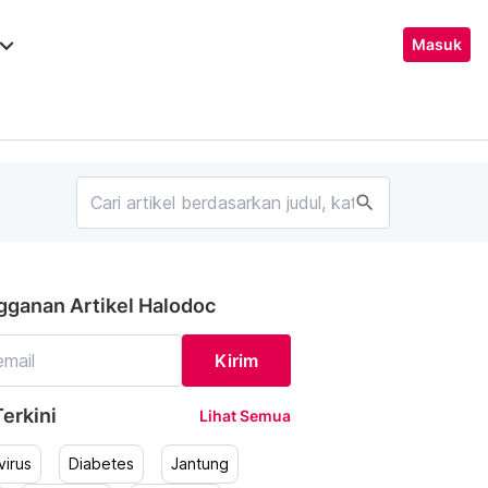
ard_arrow_down
Masuk
search
gganan Artikel Halodoc
Kirim
erkini
Lihat Semua
irus
Diabetes
Jantung