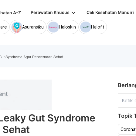
keyboard_arrow_down
keybo
Perawatan Khusus
Cek Kesehatan Mandiri
hatan A-Z
are
Asuransiku
Haloskin
Halofit
 Gut Syndrome Agar Pencernaan Sehat
Berlan
 Leaky Gut Syndrome
Topik T
 Sehat
Coronav