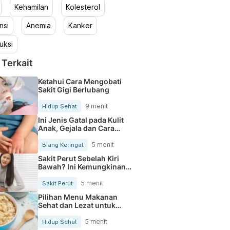
Kehamilan
Kolesterol
nsi
Anemia
Kanker
uksi
 Terkait
Ketahui Cara Mengobati
Sakit Gigi Berlubang
9 menit
Hidup Sehat
Ini Jenis Gatal pada Kulit
Anak, Gejala dan Cara
Mengobatinya
5 menit
Biang Keringat
Sakit Perut Sebelah Kiri
Bawah? Ini Kemungkinan
Penyebabnya
5 menit
Sakit Perut
Pilihan Menu Makanan
Sehat dan Lezat untuk
Mengurangi Kolesterol
5 menit
Hidup Sehat