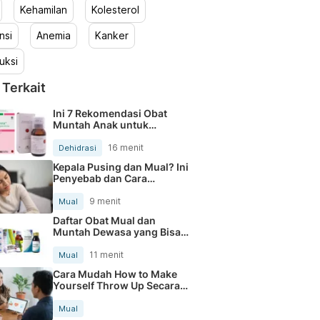
Kehamilan
Kolesterol
nsi
Anemia
Kanker
uksi
 Terkait
Ini 7 Rekomendasi Obat
Muntah Anak untuk
Mengatasi Mual dan
Dehidrasi
16 menit
Dehidrasi
Kepala Pusing dan Mual? Ini
Penyebab dan Cara
Mengatasinya
9 menit
Mual
Daftar Obat Mual dan
Muntah Dewasa yang Bisa
Dibeli di Apotik
11 menit
Mual
Cara Mudah How to Make
Yourself Throw Up Secara
Aman
Mual