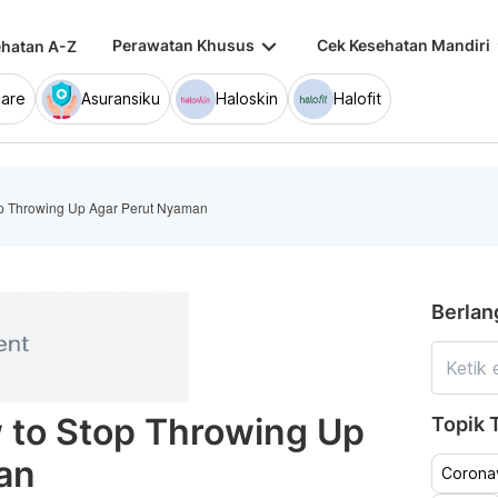
keyboard_arrow_down
keybo
Perawatan Khusus
Cek Kesehatan Mandiri
hatan A-Z
are
Asuransiku
Haloskin
Halofit
p Throwing Up Agar Perut Nyaman
Berlan
to Stop Throwing Up
Topik T
an
Coronav