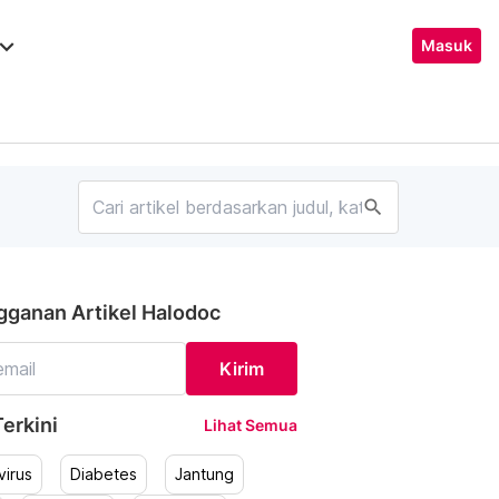
ard_arrow_down
Masuk
search
gganan Artikel Halodoc
Kirim
erkini
Lihat Semua
irus
Diabetes
Jantung