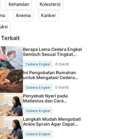
Kehamilan
Kolesterol
nsi
Anemia
Kanker
uksi
 Terkait
Berapa Lama Cedera Engkel
Sembuh Sesuai Tingkat
Keparahan
6 menit
Cedera Engkel
Ini Pengobatan Rumahan
untuk Mengatasi Cedera
Engkel
5 menit
Cedera Engkel
Penyebab Nyeri pada
Malleolus dan Cara
Mengatasinya
Cedera Engkel
Langkah Mudah Mengobati
Ankle Sprain Agar Cepat
Sembuh
Cedera Engkel