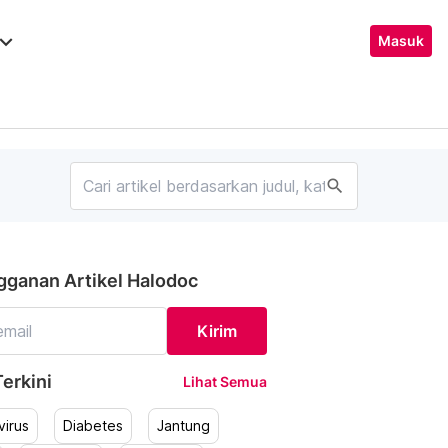
ard_arrow_down
Masuk
search
gganan Artikel Halodoc
Kirim
erkini
Lihat Semua
irus
Diabetes
Jantung