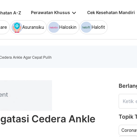
keyboard_arrow_down
keybo
Perawatan Khusus
Cek Kesehatan Mandiri
hatan A-Z
are
Asuransiku
Haloskin
Halofit
edera Ankle Agar Cepat Pulih
Berlan
atasi Cedera Ankle
Topik T
Coronav