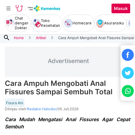
Masuk
Chat
Toko
dengan
Homecare
Asuransiku
Kesehatan
Dokter
search
Home
Artikel
Cara Ampuh Mengobati Anal Fissures Sampai
Cara Ampuh Mengobati Anal
Fissures Sampai Sembuh Total
Fisura Ani
Ditinjau oleh
Redaksi Halodoc
06 Juli 2026
Cara Mudah Mengatasi Anal Fissures Agar Cepat
Sembuh