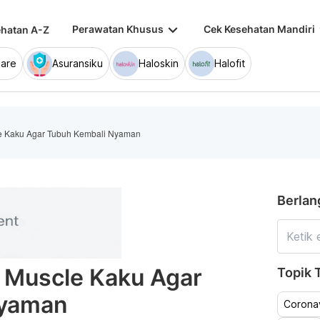
keyboard_arrow_down
keybo
Perawatan Khusus
Cek Kesehatan Mandiri
hatan A-Z
are
Asuransiku
Haloskin
Halofit
cle Kaku Agar Tubuh Kembali Nyaman
Berlan
us Muscle Kaku Agar
Topik T
Nyaman
Coronav