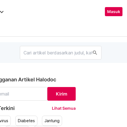
ard_arrow_down
Masuk
search
gganan Artikel Halodoc
Kirim
erkini
Lihat Semua
irus
Diabetes
Jantung