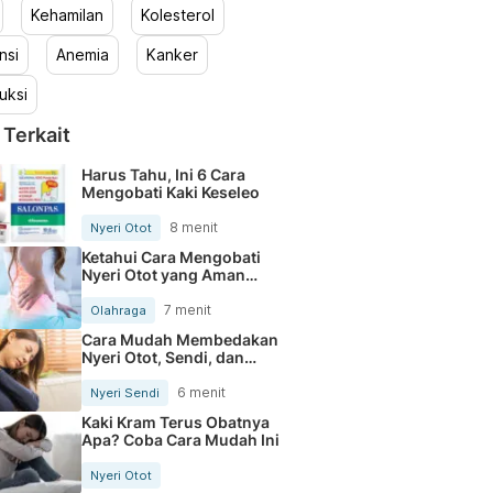
Kehamilan
Kolesterol
nsi
Anemia
Kanker
uksi
 Terkait
Harus Tahu, Ini 6 Cara
Mengobati Kaki Keseleo
8 menit
Nyeri Otot
Ketahui Cara Mengobati
Nyeri Otot yang Aman
Dilakukan
7 menit
Olahraga
Cara Mudah Membedakan
Nyeri Otot, Sendi, dan
Tulang
6 menit
Nyeri Sendi
Kaki Kram Terus Obatnya
Apa? Coba Cara Mudah Ini
Nyeri Otot