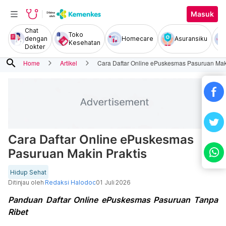
Masuk
Chat
Toko
dengan
Homecare
Asuransiku
Kesehatan
Dokter
search
Home
Artikel
Cara Daftar Online ePuskesmas Pasuruan Maki
Cara Daftar Online ePuskesmas
Pasuruan Makin Praktis
Hidup Sehat
Ditinjau oleh
Redaksi Halodoc
01 Juli 2026
Panduan Daftar Online ePuskesmas Pasuruan Tanpa
Ribet