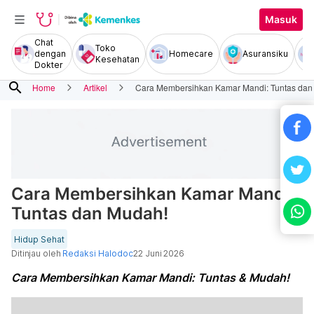
Masuk
Chat
Toko
dengan
Homecare
Asuransiku
Kesehatan
Dokter
search
Home
Artikel
Cara Membersihkan Kamar Mandi: Tuntas dan
Cara Membersihkan Kamar Mandi:
Tuntas dan Mudah!
Hidup Sehat
Ditinjau oleh
Redaksi Halodoc
22 Juni 2026
Cara Membersihkan Kamar Mandi: Tuntas & Mudah!