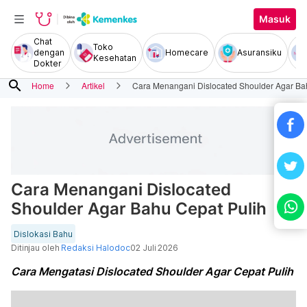
Masuk
Chat
Toko
dengan
Homecare
Asuransiku
Kesehatan
Dokter
search
Home
Artikel
Cara Menangani Dislocated Shoulder Agar Ba
Cara Menangani Dislocated
Shoulder Agar Bahu Cepat Pulih
Dislokasi Bahu
Ditinjau oleh
Redaksi Halodoc
02 Juli 2026
Cara Mengatasi Dislocated Shoulder Agar Cepat Pulih