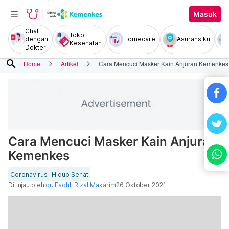
Masuk
Chat
Toko
dengan
Homecare
Asuransiku
Kesehatan
Dokter
search
Home
Artikel
Cara Mencuci Masker Kain Anjuran Kemenkes
Cara Mencuci Masker Kain Anjuran
Kemenkes
Coronavirus
Hidup Sehat
Ditinjau oleh
dr. Fadhli Rizal Makarim
26 Oktober 2021