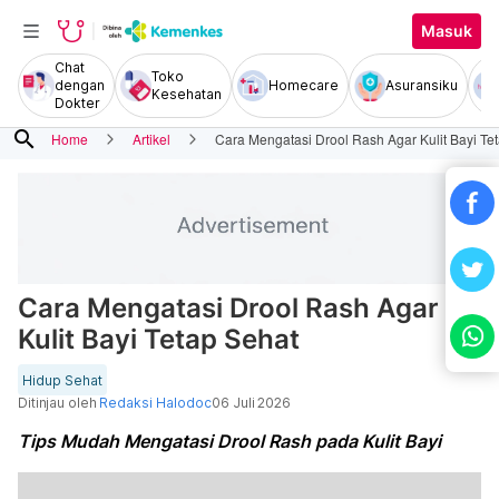
Masuk
Chat
Toko
dengan
Homecare
Asuransiku
Kesehatan
Dokter
search
Home
Artikel
Cara Mengatasi Drool Rash Agar Kulit Bayi Te
Cara Mengatasi Drool Rash Agar
Kulit Bayi Tetap Sehat
Hidup Sehat
Ditinjau oleh
Redaksi Halodoc
06 Juli 2026
Tips Mudah Mengatasi Drool Rash pada Kulit Bayi