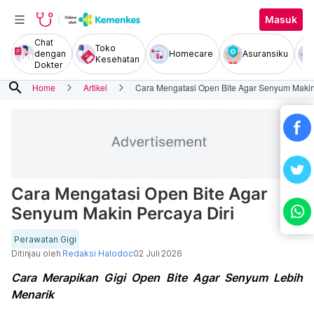
Masuk
Chat
Toko
dengan
Homecare
Asuransiku
Kesehatan
Dokter
search
Home
Artikel
Cara Mengatasi Open Bite Agar Senyum Makin
Cara Mengatasi Open Bite Agar
Senyum Makin Percaya Diri
Perawatan Gigi
Ditinjau oleh
Redaksi Halodoc
02 Juli 2026
Cara Merapikan Gigi Open Bite Agar Senyum Lebih
Menarik