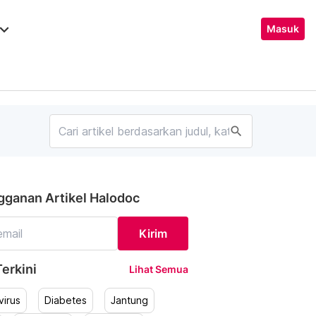
ard_arrow_down
Masuk
search
gganan Artikel Halodoc
Kirim
erkini
Lihat Semua
irus
Diabetes
Jantung