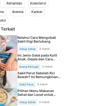
Kehamilan
Kolesterol
nsi
Anemia
Kanker
uksi
 Terkait
Ketahui Cara Mengobati
Sakit Gigi Berlubang
9 menit
Hidup Sehat
Ini Jenis Gatal pada Kulit
Anak, Gejala dan Cara
Mengobatinya
5 menit
Biang Keringat
Sakit Perut Sebelah Kiri
Bawah? Ini Kemungkinan
Penyebabnya
5 menit
Sakit Perut
Pilihan Menu Makanan
Sehat dan Lezat untuk
Mengurangi Kolesterol
5 menit
Hidup Sehat