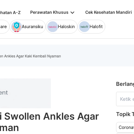
keyboard_arrow_down
keybo
Perawatan Khusus
Cek Kesehatan Mandiri
hatan A-Z
are
Asuransiku
Haloskin
Halofit
en Ankles Agar Kaki Kembali Nyaman
Berlan
 Swollen Ankles Agar
Topik T
aman
Coronav