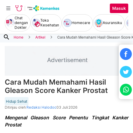
Masuk
Chat
Toko
dengan
Homecare
Asuransiku
Kesehatan
Dokter
search
Home
Artikel
Cara Mudah Memahami Hasil Gleason Score K
Cara Mudah Memahami Hasil
Gleason Score Kanker Prostat
Hidup Sehat
Ditinjau oleh
Redaksi Halodoc
03 Juli 2026
Mengenal Gleason Score Penentu Tingkat Kanker
Prostat