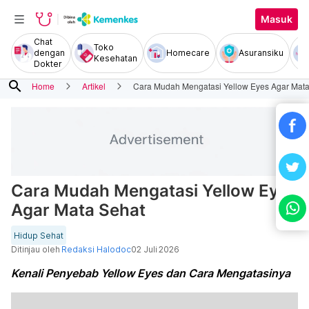
Masuk
Chat
Toko
dengan
Homecare
Asuransiku
Kesehatan
Dokter
search
Home
Artikel
Cara Mudah Mengatasi Yellow Eyes Agar Mata
Cara Mudah Mengatasi Yellow Eyes
Agar Mata Sehat
Hidup Sehat
Ditinjau oleh
Redaksi Halodoc
02 Juli 2026
Kenali Penyebab Yellow Eyes dan Cara Mengatasinya