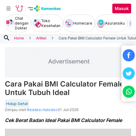
Masuk
Chat
Toko
dengan
Homecare
Asuransiku
Kesehatan
Dokter
search
Home
Artikel
Cara Pakai BMI Calculator Female Untuk Tubu
Cara Pakai BMI Calculator Female
Untuk Tubuh Ideal
Hidup Sehat
Ditinjau oleh
Redaksi Halodoc
01 Juli 2026
Cek Berat Badan Ideal Pakai BMI Calculator Female