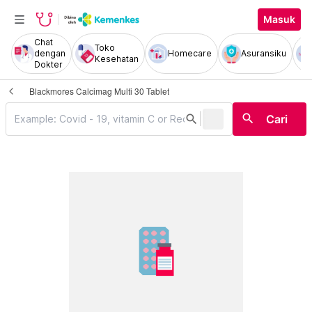
Masuk
Chat
Toko
dengan
Homecare
Asuransiku
Kesehatan
Dokter
Blackmores Calcimag Multi 30 Tablet
|
search
search
Cari