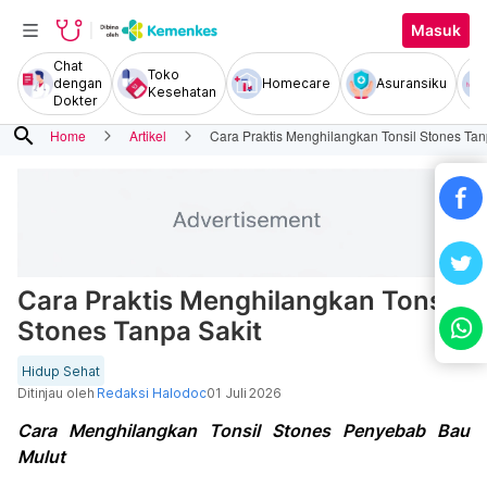
Masuk
Chat
Toko
dengan
Homecare
Asuransiku
Kesehatan
Dokter
search
Home
Artikel
Cara Praktis Menghilangkan Tonsil Stones Tan
Cara Praktis Menghilangkan Tonsil
Stones Tanpa Sakit
Hidup Sehat
Ditinjau oleh
Redaksi Halodoc
01 Juli 2026
Cara Menghilangkan Tonsil Stones Penyebab Bau
Mulut