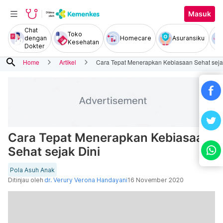
Masuk
Chat
Toko
dengan
Homecare
Asuransiku
Kesehatan
Dokter
search
Home
Artikel
Cara Tepat Menerapkan Kebiasaan Sehat seja
Cara Tepat Menerapkan Kebiasaan
Sehat sejak Dini
Pola Asuh Anak
Ditinjau oleh
dr. Verury Verona Handayani
16 November 2020