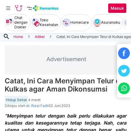
Masuk
Chat
Toko
dengan
Homecare
Asuransiku
Kesehatan
Dokter
search
Home
Artikel
Catat, Ini Cara Menyimpan Telur di Kulkas ag
Catat, Ini Cara Menyimpan Telur di
Kulkas agar Aman Dikonsumsi
Hidup Sehat
4 menit
Ditinjau oleh
dr. Rizal Fadli
02 Juni 2023
“Menyimpan telur dengan baik perlu dilakukan agar
kualitas dan kesegarannya tetap terjaga. Nah, cara
utama untuk menyimpan telur dengan benar, yaitu