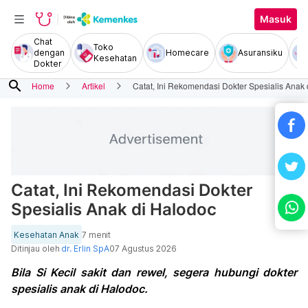
Masuk
Chat
Toko
dengan
Homecare
Asuransiku
Kesehatan
Dokter
search
Home
Artikel
Catat, Ini Rekomendasi Dokter Spesialis Anak
Catat, Ini Rekomendasi Dokter
Spesialis Anak di Halodoc
Kesehatan Anak
7 menit
Ditinjau oleh
dr. Erlin SpA
07 Agustus 2026
Bila Si Kecil sakit dan rewel, segera hubungi dokter
spesialis anak di Halodoc.