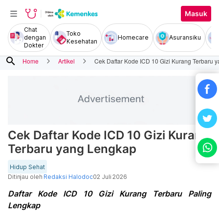
Masuk
Chat
Toko
dengan
Homecare
Asuransiku
Kesehatan
Dokter
search
Home
Artikel
Cek Daftar Kode ICD 10 Gizi Kurang Terbaru 
Cek Daftar Kode ICD 10 Gizi Kurang
Terbaru yang Lengkap
Hidup Sehat
Ditinjau oleh
Redaksi Halodoc
02 Juli 2026
Daftar Kode ICD 10 Gizi Kurang Terbaru Paling
Lengkap