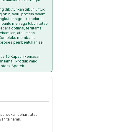
ng dibutuhkan tubuh untuk
bin, yaitu protein dalam
ngkut oksigen ke seluruh
mbantu menjaga tubuh tetap
ecara optimal, terutama
kehamilan, atau masa
B Kompleks membantu
 proses pembentukan sel
tiv 10 Kapsul (kemasan
an lama). Produk yang
 stock Apotek.
l sekali sehari, atau
anita hamil.