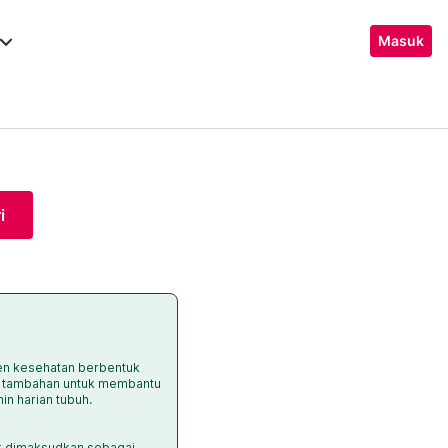
ard_arrow_down
Masuk
i
en kesehatan berbentuk
n tambahan untuk membantu
in harian tubuh.
dak dimaksudkan sebagai