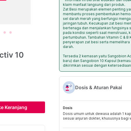
klaim manfaat langsung dari produk.
Zat Besi merupakan elemen penting ya
membantu proses pembentukan hemoglo
sel darah merah yang berfungsi menga
jaringan tubuh. Kecukupan zat besi me
bertenaga dan menjalankan fungsinya s
pada kondisi seperti saat menstruasi, 
pertumbuhan. Tambahan Vitamin C & 
penyerapan zat besi serta memelihara
darah.
tiv 10
Tersedia 2 kemasan yaitu Sangobion Ac
baru) dan Sangobion 10 Kapsul (kemas
dikirimkan sesuai dengan ketersediaan
Dosis & Aturan Pakai
e Keranjang
Dosis
Dosis umum untuk dewasa adalah 1 kapsu
sesuai anjuran dokter, khususnya bagi w