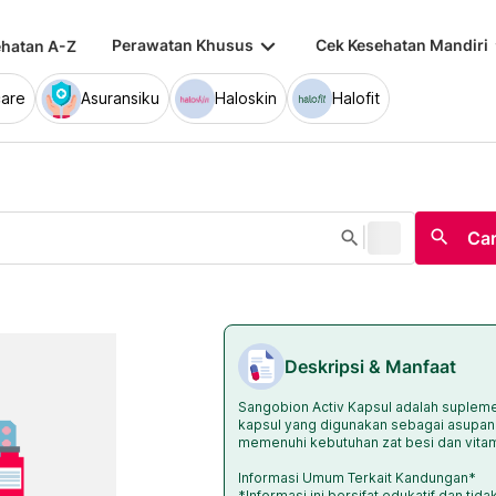
keyboard_arrow_down
keybo
Perawatan Khusus
Cek Kesehatan Mandiri
hatan A-Z
are
Asuransiku
Haloskin
Halofit
|
search
search
Car
Deskripsi & Manfaat
Sangobion Activ Kapsul adalah suplem
kapsul yang digunakan sebagai asupa
memenuhi kebutuhan zat besi dan vitam
Informasi Umum Terkait Kandungan*
*Informasi ini bersifat edukatif dan ti