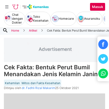
Masuk
Chat
Toko
dengan
Homecare
Asuransiku
Kesehatan
Dokter
search
Home
Artikel
Cek Fakta: Bentuk Perut Bumil Menandakan Je
Cek Fakta: Bentuk Perut Bumil
Menandakan Jenis Kelamin Janin
Kehamilan
Mitos dan Fakta Kesehatan
Ditinjau oleh
dr. Fadhli Rizal Makarim
25 Oktober 2021