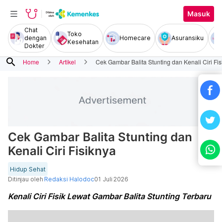
Masuk
Chat
Toko
dengan
Homecare
Asuransiku
Kesehatan
Dokter
search
Home
Artikel
Cek Gambar Balita Stunting dan Kenali Ciri Fi
Cek Gambar Balita Stunting dan
Kenali Ciri Fisiknya
Hidup Sehat
Ditinjau oleh
Redaksi Halodoc
01 Juli 2026
Kenali Ciri Fisik Lewat Gambar Balita Stunting Terbaru