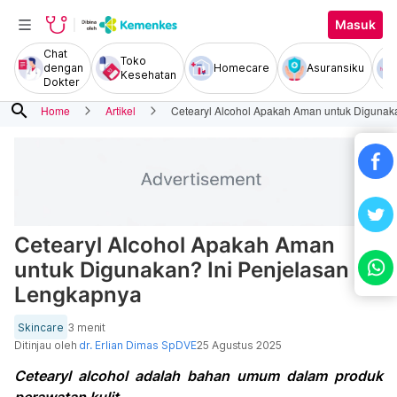
Masuk
Chat
Toko
dengan
Homecare
Asuransiku
Kesehatan
Dokter
search
Home
Artikel
Cetearyl Alcohol Apakah Aman untuk Digunak
Cetearyl Alcohol Apakah Aman
untuk Digunakan? Ini Penjelasan
Lengkapnya
Skincare
3 menit
Ditinjau oleh
dr. Erlian Dimas SpDVE
25 Agustus 2025
Cetearyl alcohol adalah bahan umum dalam produk