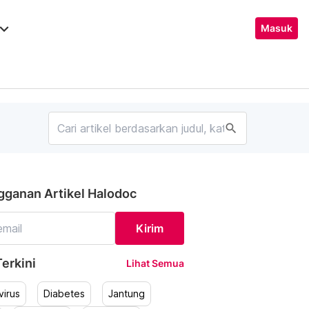
ard_arrow_down
Masuk
search
gganan Artikel Halodoc
Kirim
erkini
Lihat Semua
irus
Diabetes
Jantung