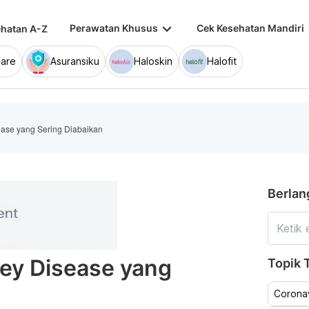
keyboard_arrow_down
keybo
Perawatan Khusus
Cek Kesehatan Mandiri
hatan A-Z
are
Asuransiku
Haloskin
Halofit
sease yang Sering Diabaikan
Berlan
ney Disease yang
Topik T
Coronav