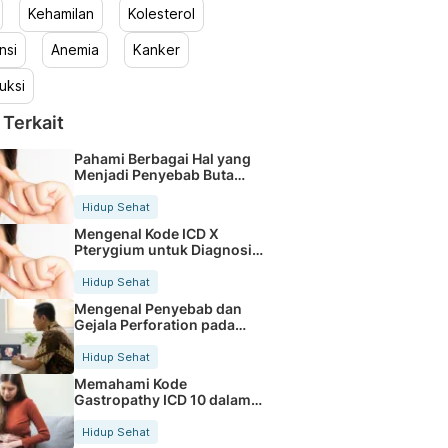
Kehamilan
Kolesterol
nsi
Anemia
Kanker
uksi
 Terkait
Pahami Berbagai Hal yang
Menjadi Penyebab Buta
Warna
Hidup Sehat
Mengenal Kode ICD X
Pterygium untuk Diagnosis
Mata
Hidup Sehat
Mengenal Penyebab dan
Gejala Perforation pada
Tubuh
Hidup Sehat
Memahami Kode
Gastropathy ICD 10 dalam
Rekam Medis Pasien
Hidup Sehat