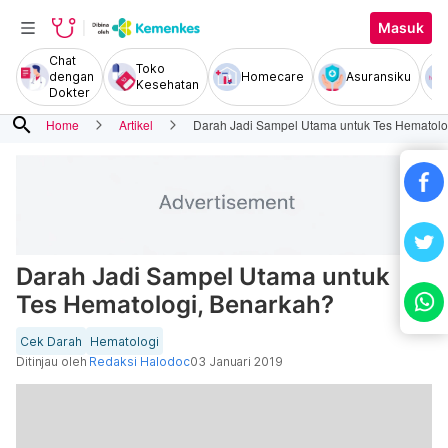
Masuk
Chat
Toko
dengan
Homecare
Asuransiku
Kesehatan
Dokter
search
Home
Artikel
Darah Jadi Sampel Utama untuk Tes Hematolo
Darah Jadi Sampel Utama untuk
Tes Hematologi, Benarkah?
Cek Darah
Hematologi
Ditinjau oleh
Redaksi Halodoc
03 Januari 2019