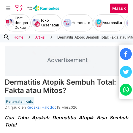
Masuk
Chat
Toko
dengan
Homecare
Asuransiku
Kesehatan
Dokter
search
Home
Artikel
Dermatitis Atopik Sembuh Total: Fakta atau Mi
Dermatitis Atopik Sembuh Total:
Fakta atau Mitos?
Perawatan Kulit
Ditinjau oleh
Redaksi Halodoc
19 Mei 2026
Cari Tahu Apakah Dermatitis Atopik Bisa Sembuh
Total