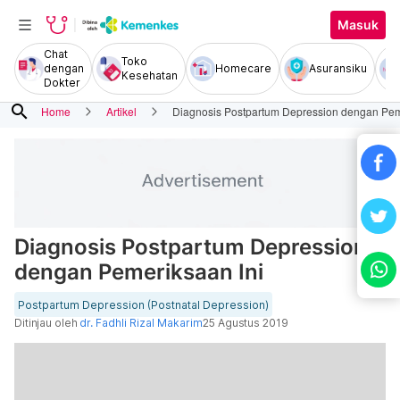
Masuk
Chat
Toko
dengan
Homecare
Asuransiku
Kesehatan
Dokter
search
Home
Artikel
Diagnosis Postpartum Depression dengan Pem
Diagnosis Postpartum Depression
dengan Pemeriksaan Ini
Postpartum Depression (Postnatal Depression)
Ditinjau oleh
dr. Fadhli Rizal Makarim
25 Agustus 2019