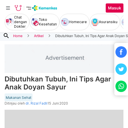
Masuk
Chat
Toko
dengan
Homecare
Asuransiku
Kesehatan
Dokter
search
Home
Artikel
Dibutuhkan Tubuh, Ini Tips Agar Anak Doyan 
Dibutuhkan Tubuh, Ini Tips Agar
Anak Doyan Sayur
Makanan Sehat
Ditinjau oleh
dr. Rizal Fadli
15 Juni 2020