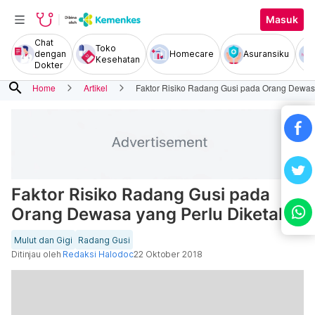
Masuk
Chat
Toko
dengan
Homecare
Asuransiku
Kesehatan
Dokter
search
Home
Artikel
Faktor Risiko Radang Gusi pada Orang Dewasa
Faktor Risiko Radang Gusi pada
Orang Dewasa yang Perlu Diketahui
Mulut dan Gigi
Radang Gusi
Ditinjau oleh
Redaksi Halodoc
22 Oktober 2018