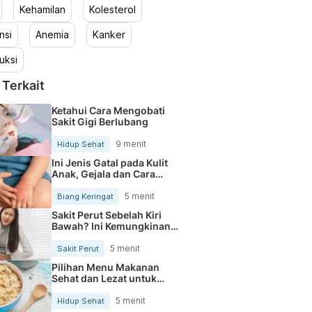
Kehamilan
Kolesterol
nsi
Anemia
Kanker
uksi
 Terkait
Ketahui Cara Mengobati
Sakit Gigi Berlubang
9 menit
Hidup Sehat
Ini Jenis Gatal pada Kulit
Anak, Gejala dan Cara
Mengobatinya
5 menit
Biang Keringat
Sakit Perut Sebelah Kiri
Bawah? Ini Kemungkinan
Penyebabnya
5 menit
Sakit Perut
Pilihan Menu Makanan
Sehat dan Lezat untuk
Mengurangi Kolesterol
5 menit
Hidup Sehat