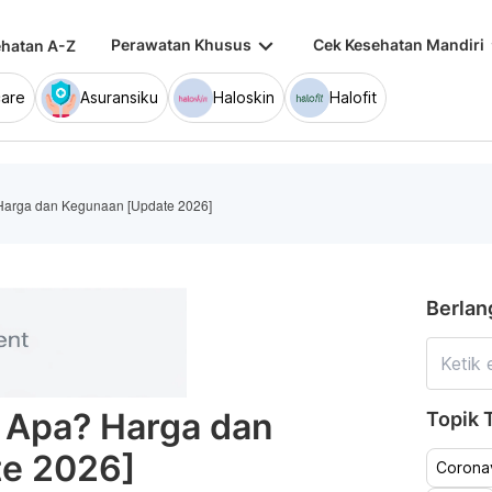
keyboard_arrow_down
keybo
Perawatan Khusus
Cek Kesehatan Mandiri
hatan A-Z
are
Asuransiku
Haloskin
Halofit
Harga dan Kegunaan [Update 2026]
Berlan
 Apa? Harga dan
Topik T
e 2026]
Coronav