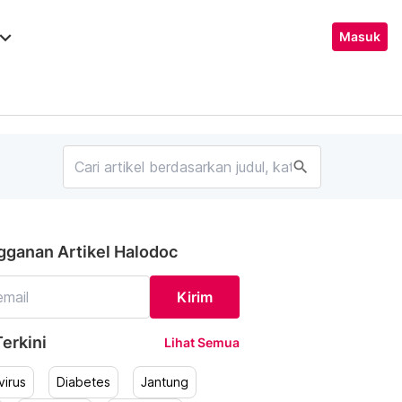
ard_arrow_down
Masuk
search
gganan Artikel Halodoc
Kirim
erkini
Lihat Semua
irus
Diabetes
Jantung