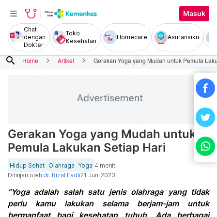
Masuk
Chat
Toko
dengan
Homecare
Asuransiku
Kesehatan
Dokter
search
Home
Artikel
Gerakan Yoga yang Mudah untuk Pemula Laku
Gerakan Yoga yang Mudah untuk
Pemula Lakukan Setiap Hari
Hidup Sehat
Olahraga
Yoga
4 menit
Ditinjau oleh
dr. Rizal Fadli
21 Juni 2023
“Yoga adalah salah satu jenis olahraga yang tidak
perlu kamu lakukan selama berjam-jam untuk
bermanfaat bagi kesehatan tubuh. Ada berbagai