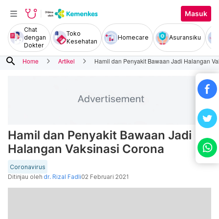
Masuk
Chat
Toko
dengan
Homecare
Asuransiku
Kesehatan
Dokter
search
Home
Artikel
Hamil dan Penyakit Bawaan Jadi Halangan Va
Hamil dan Penyakit Bawaan Jadi
Halangan Vaksinasi Corona
Coronavirus
Ditinjau oleh
dr. Rizal Fadli
02 Februari 2021